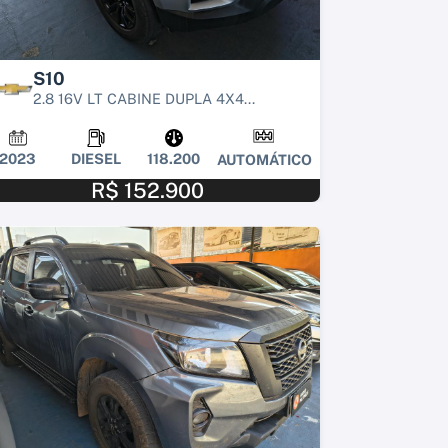
S10
2.8 16V LT CABINE DUPLA 4X4...
2023
DIESEL
118.200
AUTOMÁTICO
R$ 152.900